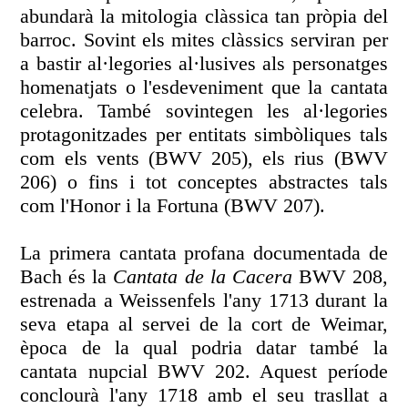
abundarà la mitologia clàssica tan pròpia del
barroc. Sovint els mites clàssics serviran per
a bastir al·legories al·lusives als personatges
homenatjats o l'esdeveniment que la cantata
celebra. També sovintegen les al·legories
protagonitzades per entitats simbòliques tals
com els vents (BWV 205), els rius (BWV
206) o fins i tot conceptes abstractes tals
com l'Honor i la Fortuna (BWV 207).
La primera cantata profana documentada de
Bach és la
Cantata de la Cacera
BWV 208,
estrenada a Weissenfels l'any 1713 durant la
seva etapa al servei de la cort de Weimar,
època de la qual podria datar també la
cantata nupcial BWV 202. Aquest període
conclourà l'any 1718 amb el seu trasllat a