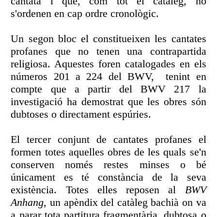
cantata i que, com tot el catàleg, no
s'ordenen en cap ordre cronològic.
Un segon bloc el constitueixen les cantates
profanes que no tenen una contrapartida
religiosa. Aquestes foren catalogades en els
números 201 a 224 del BWV, tenint en
compte que a partir del BWV 217 la
investigació ha demostrat que les obres són
dubtoses o directament espúries.
El tercer conjunt de cantates profanes el
formen totes aquelles obres de les quals se'n
conserven només restes minses o bé
únicament es té constància de la seva
existència. Totes elles reposen al
BWV
Anhang
, un apèndix del catàleg bachià on va
a parar tota partitura fragmentària, dubtosa o