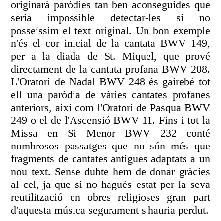
originarà paròdies tan ben aconseguides que
seria impossible detectar-les si no
posseíssim el text original. Un bon exemple
n'és el cor inicial de la cantata BWV 149,
per a la diada de St. Miquel, que prové
directament de la cantata profana BWV 208.
L'Oratori de Nadal BWV 248 és gairebé tot
ell una paròdia de vàries cantates profanes
anteriors, així com l'Oratori de Pasqua BWV
249 o el de l'Ascensió BWV 11. Fins i tot la
Missa en Si Menor BWV 232 conté
nombrosos passatges que no són més que
fragments de cantates antigues adaptats a un
nou text. Sense dubte hem de donar gràcies
al cel, ja que si no hagués estat per la seva
reutilització en obres religioses gran part
d'aquesta música segurament s'hauria perdut.