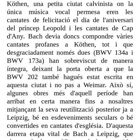
Köthen, una petita ciutat calvinista on la
única música vocal permesa eren les
cantates de felicitació el dia de l'aniversari
del príncep Leopold i les cantates de Cap
d'Any. Bach devia doncs compondre vàries
cantates profanes a Köthen, tot i que
desgraciadament només dues (BWV 134a i
BWV 173a) han sobreviscut de manera
íntegra, deixant la porta oberta a que la
BWV 202 també hagués estat escrita en
aquesta ciutat i no pas a Weimar. Això sí,
algunes obres més d'aquell període han
arribat en certa manera fins a nosaltres
mitjançant la seva reutilització posterior ja a
Leipzig, bé en esdeveniments seculars o bé
convertides en cantates d'església. D'aquesta
darrera etapa vital de Bach a Leipzig, que