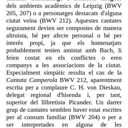
dels ambients acadèmics de Leipzig (BWV
205, 207) o a personatges destacats d'alguna
ciutat veïna (BWV 212). Aquestes cantates
segurament devien ser compostes de manera
altruista, bé per afecte personal o bé per
interès propi, ja que els homenatjats
probablement tenien amistat amb Bach, li
feien costat en els conflictes o eren
companys a les associacions de la ciutat.
Especialment simpàtic resulta el cas de la
Cantata Camperola
BWV 212, aparentment
escrita per a complaure C. H. von Dieskau,
delegat regional d'hisenda i, per tant,
superior del llibretista Picander. Un darrer
grup de cantates semblen haver estat escrites
per al consum familiar (BWV 204) o per a
ser interpretades en alguna de les