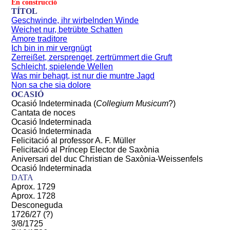
En construcció
TÍTOL
Geschwinde, ihr wirbelnden Winde
Weichet nur, betrübte Schatten
Amore traditore
Ich bin in mir vergnügt
Zerreißet, zersprenget, zertrümmert die Gruft
Schleicht, spielende Wellen
Was mir behagt, ist nur die muntre Jagd
Non sa che sia dolore
OCASIÓ
Ocasió Indeterminada (
Collegium Musicum
?)
Cantata de noces
Ocasió Indeterminada
Ocasió Indeterminada
Felicitació al professor A. F. Müller
Felicitació al Príncep Elector de Saxònia
Aniversari del duc Christian de Saxònia-Weissenfels
Ocasió Indeterminada
DATA
Aprox. 1729
Aprox. 1728
Desconeguda
1726/27 (?)
3/8/1725