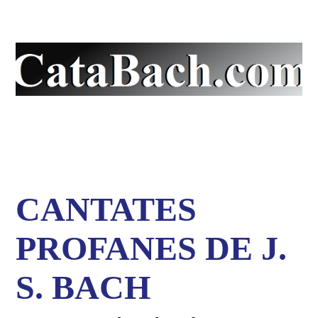
La pàgina en català de
J.S. Bach
CANTATES
PROFANES DE J.
S. BACH