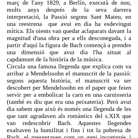
març de l'any 1829, a Berlín, executà de nou,
molts anys després de la seva darrera
interpretació, la Passió segons Sant Mateu, en
una reestrena que avui en dia ha esdevingut
mítica. Els oients van quedar aclaparats davant la
magnitud d'una obra per a ells desconeguda, i a
partir d'aquí la figura de Bach començà a prendre
una dimensió que avui dia l'ha situat al
capdamunt de la història de la música.
Circula una famosa llegenda que explica com va
arribar a Mendelssohn el manuscrit de la passió:
segons aquesta història, el manuscrit va ser
descobert per Mendelssohn en el paper que feien
servir per a embolicar la carn en una carnisseria
(també es diu que era una peixateria). Però avui
dia sabem que això és només una llegenda de les
que tant agradaven als romàntics del s.XIX que
van redescobrir Bach. Aquestes llegendes
exaltaven la humilitat i fins i tot la pobresa de
Bach, el presentaven com un geni incomprès i