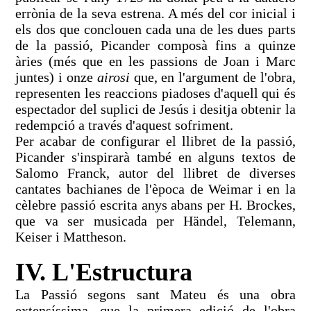
errònia de la seva estrena. A més del cor inicial i
els dos que conclouen cada una de les dues parts
de la passió, Picander composà fins a quinze
àries (més que en les passions de Joan i Marc
juntes) i onze
airosi
que, en l'argument de l'obra,
representen les reaccions piadoses d'aquell qui és
espectador del suplici de Jesús i desitja obtenir la
redempció a través d'aquest sofriment.
Per acabar de configurar el llibret de la passió,
Picander s'inspirarà també en alguns textos de
Salomo Franck, autor del llibret de diverses
cantates bachianes de l'època de Weimar i en la
cèlebre passió escrita anys abans per H. Brockes,
que va ser musicada per Händel, Telemann,
Keiser i Mattheson.
IV. L'Estructura
La Passió segons sant Mateu és una obra
extensíssima, que la primera edició de l'obra