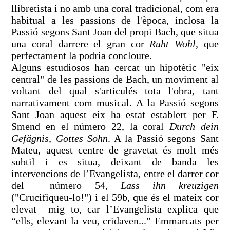
llibretista i no amb una coral tradicional, com era
habitual a les passions de l'època, inclosa la
Passió segons Sant Joan del propi Bach, que situa
una coral darrere el gran cor
Ruht Wohl
, que
perfectament la podria concloure.
Alguns estudiosos han cercat un hipotètic "eix
central" de les passions de Bach, un moviment al
voltant del qual s'articulés tota l'obra, tant
narrativament com musical. A la Passió segons
Sant Joan aquest eix ha estat establert per F.
Smend en el número 22, la coral
Durch dein
Gefägnis, Gottes Sohn
. A la Passió segons Sant
Mateu, aquest centre de gravetat és molt més
subtil i es situa, deixant de banda les
intervencions de l’Evangelista, entre el darrer cor
del número 54,
Lass ihn kreuzigen
("Crucifiqueu-lo!") i el 59b, que és el mateix cor
elevat mig to, car l’Evangelista explica que
“ells, elevant la veu, cridaven...” Emmarcats per