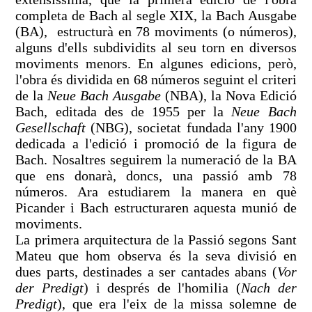
completa de Bach al segle XIX, la Bach Ausgabe
(BA), estructurà en 78 moviments (o números),
alguns d'ells subdividits al seu torn en diversos
moviments menors. En algunes edicions, però,
l'obra és dividida en 68 números seguint el criteri
de la
Neue Bach Ausgabe
(NBA), la Nova Edició
Bach, editada des de 1955 per la
Neue Bach
Gesellschaft
(NBG), societat fundada l'any 1900
dedicada a l'edició i promoció de la figura de
Bach. Nosaltres seguirem la numeració de la BA
que ens donarà, doncs, una passió amb 78
números. Ara estudiarem la manera en què
Picander i Bach estructuraren aquesta munió de
moviments.
La primera arquitectura de la Passió segons Sant
Mateu que hom observa és la seva divisió en
dues parts, destinades a ser cantades abans (
Vor
der Predigt
) i després de l'homilia (
Nach der
Predigt
), que era l'eix de la missa solemne de