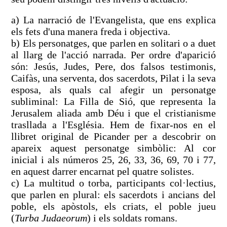
a) La narració de l'Evangelista, que ens explica
els fets d'una manera freda i objectiva.
b) Els personatges, que parlen en solitari o a duet
al llarg de l'acció narrada. Per ordre d'aparició
són: Jesús, Judes, Pere, dos falsos testimonis,
Caifàs, una serventa, dos sacerdots, Pilat i la seva
esposa, als quals cal afegir un personatge
subliminal: La Filla de Sió, que representa la
Jerusalem aliada amb Déu i que el cristianisme
trasllada a l'Església. Hem de fixar-nos en el
llibret original de Picander per a descobrir on
apareix aquest personatge simbòlic: Al cor
inicial i als números 25, 26, 33, 36, 69, 70 i 77,
en aquest darrer encarnat pel quatre solistes.
c) La multitud o torba, participants col·lectius,
que parlen en plural: els sacerdots i ancians del
poble, els apòstols, els criats, el poble jueu
(
Turba Judaeorum
) i els soldats romans.