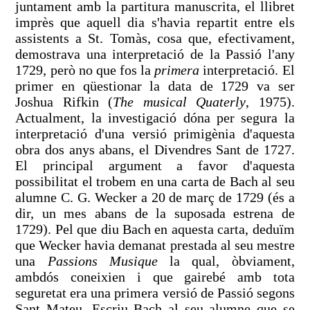
juntament amb la partitura manuscrita, el llibret
imprès que aquell dia s'havia repartit entre els
assistents a St. Tomàs, cosa que, efectivament,
demostrava una interpretació de la Passió l'any
1729, però no que fos la
primera
interpretació. El
primer en qüestionar la data de 1729 va ser
Joshua Rifkin (
The musical Quaterly
, 1975).
Actualment, la investigació dóna per segura la
interpretació d'una versió primigènia d'aquesta
obra dos anys abans, el Divendres Sant de 1727.
El principal argument a favor d'aquesta
possibilitat el trobem en una carta de Bach al seu
alumne C. G. Wecker a 20 de març de 1729 (és a
dir, un mes abans de la suposada estrena de
1729). Pel que diu Bach en aquesta carta, deduïm
que Wecker havia demanat prestada al seu mestre
una
Passions Musique
la qual, òbviament,
ambdós coneixien i que gairebé amb tota
seguretat era una primera versió de Passió segons
Sant Mateu. Escriu Bach al seu alumne que se