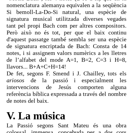
nomenclatura alemanya equivalen a la seqüència
Si bemoll-La-Do-Si natural, una espècie de
signatura musical utilitzada diverses vegades
tant pel propi Bach com per altres compositors.
Però això no és tot, per que el baix continu
d'aquest passatge també sembla ser una espècie
de signatura encriptada de Bach: Consta de 14
notes, i si assignem valors numèrics a les lletres
de l’alfabet del mode A=1, B=2, C=3 i H=8,
llavors... B+A+C+H=14!
De fet, segons F. Smend i J. Chailley, tots els
ariosos
de la passió i especialment les
intervencions de Jesús comporten alguna
referència bíblica expressada a través del nombre
de notes del baix.
V. La música
La Passió segons Sant Mateu és una obra
colossal, immensa, concebuda per a dos cors