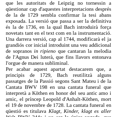
que les autoritats de Leipzig no tornessin a
qüestionar cap d'aquestes interpretacions després
de la de 1729 sembla confirmar la tesi abans
exposada. La versió que passa a ser la definitiva
és la de 1736, en la qual Bach introduirà força
novetats tant en el text com en la instrumentació.
Una darrera versió, cap al 1744, modificarà el ja
grandiós cor inicial introduint una veu addicional
de sopranos
in ripieno
que cantaran la melodia
de l'Agnus Dei luterà, que fins llavors entonava
l'orgue de manera subliminal.
Per acabar aquest apartat destacarem que, a
principis de 1729, Bach reutilitzà alguns
passatges de la Passió segons Sant Mateu i de la
Cantata BWV 198 en una cantata funeral que
interpretà a Köthen en honor del seu antic amo i
amic, el príncep Leopold d'Anhalt-Köthen, mort
el 19 de novembre de 1728. La cantata funeral en
qüestió es titulava
Klagt, Kinder, klagt es aller
Welt
BWV 244a i va ser la única vegada, que