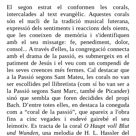
El segon estrat el conformen les corals,
intercalades al text evangèlic. Aquestes corals
són el nucli de la tradició musical luterana,
expressió dels sentiments i reaccions dels oients,
que les coneixen de memòria i s'identifiquen
amb el seu missatge: fe, penediment, dolor,
consol... A través d'elles, la congregació connecta
amb el drama de la passió, es submergeix en el
patiment de Jesús i el veu com un compendi de
les seves creences més fermes. Cal destacar que
a la Passió segons Sant Mateu, les corals no van
ser escollides pel llibretista (com sí ho van ser a
la Passió segons Sant Marc, també de Picander)
sinó que sembla que foren decidides del propi
Bach. D’entre totes elles, en destaca la coneguda
com a “coral de la passió”, que apareix a l'obra
fins a cinc vegades i esdevé gairebé el seu
leimotiv. Es tracta de la coral
O Haupt voll Blut
und Wunden
, una melodia de H. L. Hassler del