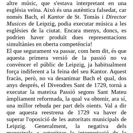
altre músic, que s'estava interpretant en una
església veïna. Això és una autèntica falsedat, car
només Bach, el
Kantor
de St. Tomàs i
Director
Musices
de Leipzig, podia executar música a les
esglésies de la ciutat. Encara menys, doncs, es
podrien haver produït dues representacions
simultànies en oberta competència!
El que segurament va passar, com hem dit, és que
aquesta primera versió de la passió no va
convèncer el públic de Leipzig, ja habitualment
força indiferent a la feina del seu Kantor. Aquest
fracàs, però, no va desanimar Bach el qual, dos
anys després, el Divendres Sant de 1729, tornà a
executar la mateixa Passió segons Sant Mateu
àmpliament reformada, la qual va obtenir, ara sí,
una millor rebuda per part dels oients. Val a dir
que aquesta reestrena de 1729 va haver de
superar l'oposició de les autoritats municipals de
Leipzig. Generalment, la negativa dels
menestrals a autoritzar la interpretació de la