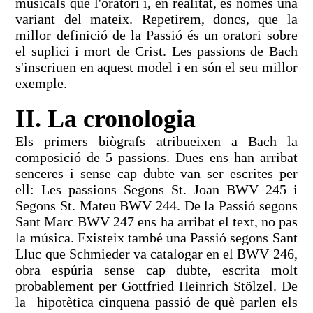
musicals que l'oratori i, en realitat, és només una
variant del mateix. Repetirem, doncs, que la
millor definició de la Passió és un oratori sobre
el suplici i mort de Crist. Les passions de Bach
s'inscriuen en aquest model i en són el seu millor
exemple.
II. La cronologia
Els primers biògrafs atribueixen a Bach la
composició de 5 passions. Dues ens han arribat
senceres i sense cap dubte van ser escrites per
ell: Les passions Segons St. Joan BWV 245 i
Segons St. Mateu BWV 244. De la Passió segons
Sant Marc BWV 247 ens ha arribat el text, no pas
la música. Existeix també una Passió segons Sant
Lluc que Schmieder va catalogar en el BWV 246,
obra espúria sense cap dubte, escrita molt
probablement per Gottfried Heinrich Stölzel. De
la hipotètica cinquena passió de què parlen els