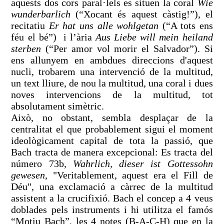
aquests dos cors paral·lels es situen la coral
Wie
wunderbarlich
(“Xocant és aquest càstig!”), el
recitatiu
Er hat uns alle wohlgetan
(“A tots ens
féu el bé”) i l’ària
Aus Liebe will mein heiland
sterben
(“Per amor vol morir el Salvador”). Si
ens allunyem en ambdues direccions d'aquest
nucli, trobarem una intervenció de la multitud,
un text lliure, de nou la multitud, una coral i dues
noves intervencions de la multitud, tot
absolutament simètric.
Això, no obstant, sembla desplaçar de la
centralitat el que probablement sigui el moment
ideològicament capital de tota la passió, que
Bach tracta de manera excepcional: Es tracta del
número 73b,
Wahrlich, dieser ist Gottessohn
gewesen
, "Veritablement, aquest era el Fill de
Déu", una exclamació a càrrec de la multitud
assistent a la crucifixió. Bach el concep a 4 veus
doblades pels instruments i hi utilitza el famós
“Motiu Bach”, les 4 notes (B-A-C-H) que en la