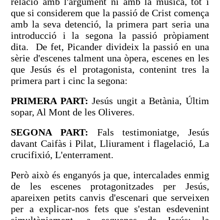
relació amb l'argument ni amb la música, tot i
que si considerem que la passió de Crist comença
amb la seva detenció, la primera part seria una
introducció i la segona la passió pròpiament
dita. De fet, Picander divideix la passió en una
sèrie d'escenes talment una òpera, escenes en les
que Jesús és el protagonista, contenint tres la
primera part i cinc la segona:
PRIMERA PART:
Jesús ungit a Betània, Últim
sopar, Al Mont de les Oliveres.
SEGONA PART:
Fals testimoniatge, Jesús
davant Caifàs i Pilat, Lliurament i flagelació, La
crucifixió, L'enterrament.
Però això és enganyós ja que, intercalades enmig
de les escenes protagonitzades per Jesús,
apareixen petits canvis d'escenari que serveixen
per a explicar-nos fets que s'estan esdevenint
simultàniament, a esquenes de Jesús: la