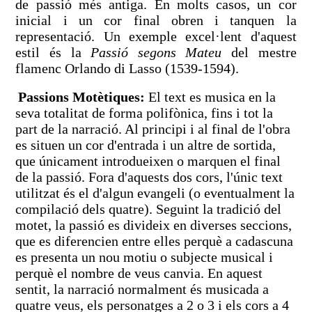
de passió més antiga. En molts casos, un cor
inicial i un cor final obren i tanquen la
representació. Un exemple excel·lent d'aquest
estil és la
Passió segons Mateu
del mestre
flamenc Orlando di Lasso (1539-1594).
Passions Motètiques:
El text es musica en la
seva totalitat de forma polifònica, fins i tot la
part de la narració. Al principi i al final de l'obra
es situen un cor d'entrada i un altre de sortida,
que únicament introdueixen o marquen el final
de la passió. Fora d'aquests dos cors, l'únic text
utilitzat és el d'algun evangeli (o eventualment la
compilació dels quatre). Seguint la tradició del
motet, la passió es divideix en diverses seccions,
que es diferencien entre elles perquè a cadascuna
es presenta un nou motiu o subjecte musical i
perquè el nombre de veus canvia. En aquest
sentit, la narració normalment és musicada a
quatre veus, els personatges a 2 o 3 i els cors a 4