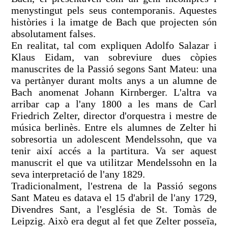
menystingut pels seus contemporanis. Aquestes
històries i la imatge de Bach que projecten són
absolutament falses.
En realitat, tal com expliquen Adolfo Salazar i
Klaus Eidam, van sobreviure dues còpies
manuscrites de la Passió segons Sant Mateu: una
va pertànyer durant molts anys a un alumne de
Bach anomenat Johann Kirnberger. L'altra va
arribar cap a l'any 1800 a les mans de Carl
Friedrich Zelter, director d'orquestra i mestre de
música berlinès. Entre els alumnes de Zelter hi
sobresortia un adolescent Mendelssohn, que va
tenir així accés a la partitura. Va ser aquest
manuscrit el que va utilitzar Mendelssohn en la
seva interpretació de l'any 1829.
Tradicionalment, l'estrena de la Passió segons
Sant Mateu es datava el 15 d'abril de l'any 1729,
Divendres Sant, a l'església de St. Tomàs de
Leipzig. Això era degut al fet que Zelter posseïa,