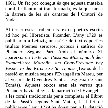
1601. Un fet poc conegut és que aquesta mateixa
coral, brillantment transformada, és la que tanca
la darrera de les sis cantates de l’Oratori de
Nadal.
Al tercer estrat trobem els textos poètics escrits
ad hoc pel llibretista, Picander. L'any 1729 es
publicaren a Leipzig una sèrie de textos poètics
titulats Poemes seriosos, jocosos i satírics de
Picander, Segona Part. Amb el número XI
apareixia un
Texte zur Passions-Music, nach den
Evangelisten Matthäo, am Char-Freytage bey
Vesper in der Kirche zu St. Thomä
(Textos de la
passió en música segons l'Evangelista Mateu, per
al vespre de Divendres Sant a l'església de sant
Tomàs). Aquests textos eren els versos que
Picander havia afegit a la narració de l'Evangeli i
a les corals tradicionals per a completar el llibret
de la Passió segons Sant Mateu, i el fet de
publicar-se l'any 1729 ha donat peu a la datació