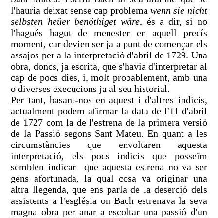
l'hauria deixat sense cap problema
wenn sie nicht
selbsten heüer benöthiget wäre
, és a dir, si no
l'hagués hagut de menester en aquell precís
moment, car devien ser ja a punt de començar els
assajos per a la interpretació d'abril de 1729. Una
obra, doncs, ja escrita, que s'havia d'interpretar al
cap de pocs dies, i, molt probablement, amb una
o diverses execucions ja al seu historial.
Per tant, basant-nos en aquest i d'altres indicis,
actualment podem afirmar la data de l'11 d'abril
de 1727 com la de l'estrena de la primera versió
de la Passió segons Sant Mateu. En quant a les
circumstàncies que envoltaren aquesta
interpretació, els pocs indicis que posseïm
semblen indicar que aquesta estrena no va ser
gens afortunada, la qual cosa va originar una
altra llegenda, que ens parla de la deserció dels
assistents a l'església on Bach estrenava la seva
magna obra per anar a escoltar una passió d'un