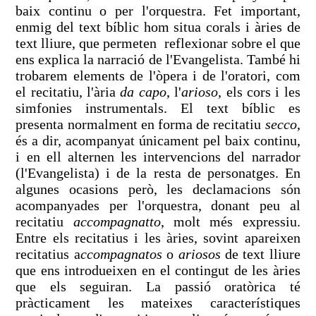
baix continu o per l'orquestra. Fet important,
enmig del text bíblic hom situa corals i àries de
text lliure, que permeten reflexionar sobre el que
ens explica la narració de l'Evangelista. També hi
trobarem elements de l'òpera i de l'oratori, com
el recitatiu, l'ària
da capo
, l'
arioso
, els cors i les
simfonies instrumentals. El text bíblic es
presenta normalment en forma de recitatiu
secco
,
és a dir, acompanyat únicament pel baix continu,
i en ell alternen les intervencions del narrador
(l'Evangelista) i de la resta de personatges. En
algunes ocasions però, les declamacions són
acompanyades per l'orquestra, donant peu al
recitatiu
accompagnatto
, molt més expressiu.
Entre els recitatius i les àries, sovint apareixen
recitatius a
ccompagnatos
o
ariosos
de text lliure
que ens introdueixen en el contingut de les àries
que els seguiran. La passió oratòrica té
pràcticament les mateixes característiques