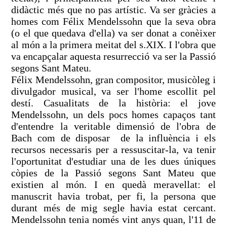
didàctic més que no pas artístic. Va ser gràcies a
homes com Félix Mendelssohn que la seva obra
(o el que quedava d'ella) va ser donat a conèixer
al món a la primera meitat del s.XIX. I l'obra que
va encapçalar aquesta resurrecció va ser la Passió
segons Sant Mateu.
Félix Mendelssohn, gran compositor, musicòleg i
divulgador musical, va ser l'home escollit pel
destí. Casualitats de la història: el jove
Mendelssohn, un dels pocs homes capaços tant
d'entendre la veritable dimensió de l'obra de
Bach com de disposar de la influència i els
recursos necessaris per a ressuscitar-la, va tenir
l'oportunitat d'estudiar una de les dues úniques
còpies de la Passió segons Sant Mateu que
existien al món. I en quedà meravellat: el
manuscrit havia trobat, per fi, la persona que
durant més de mig segle havia estat cercant.
Mendelssohn tenia només vint anys quan, l'11 de