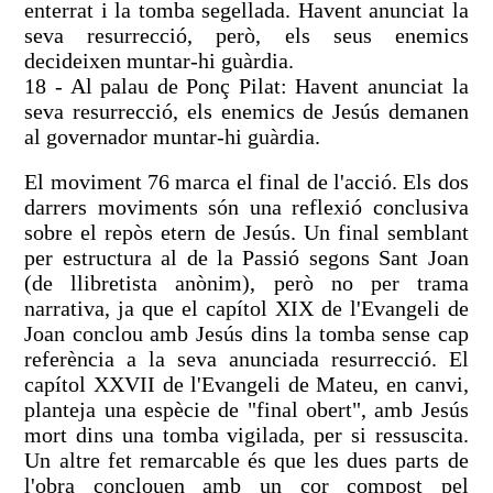
enterrat i la tomba segellada. Havent anunciat la
seva resurrecció, però, els seus enemics
decideixen muntar-hi guàrdia.
18 - Al palau de Ponç Pilat: Havent anunciat la
seva resurrecció, els enemics de Jesús demanen
al governador muntar-hi guàrdia.
El moviment 76 marca el final de l'acció. Els dos
darrers moviments són una reflexió conclusiva
sobre el repòs etern de Jesús. Un final semblant
per estructura al de la Passió segons Sant Joan
(de llibretista anònim), però no per trama
narrativa, ja que el capítol XIX de l'Evangeli de
Joan conclou amb Jesús dins la tomba sense cap
referència a la seva anunciada resurrecció. El
capítol XXVII de l'Evangeli de Mateu, en canvi,
planteja una espècie de "final obert", amb Jesús
mort dins una tomba vigilada, per si ressuscita.
Un altre fet remarcable és que les dues parts de
l'obra conclouen amb un cor compost pel