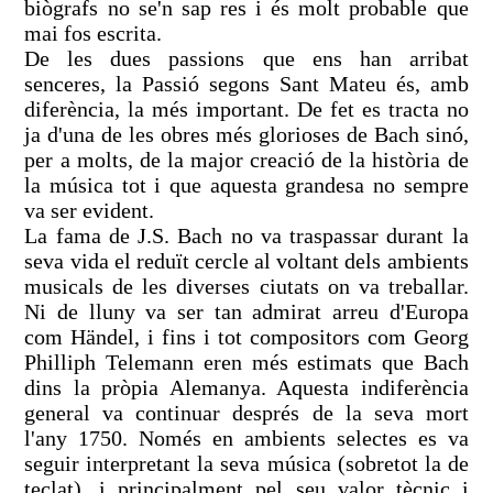
biògrafs no se'n sap res i és molt probable que
mai fos escrita.
De les dues passions que ens han arribat
senceres, la Passió segons Sant Mateu és, amb
diferència, la més important. De fet es tracta no
ja d'una de les obres més glorioses de Bach sinó,
per a molts, de la major creació de la història de
la música tot i que aquesta grandesa no sempre
va ser evident.
La fama de J.S. Bach no va traspassar durant la
seva vida el reduït cercle al voltant dels ambients
musicals de les diverses ciutats on va treballar.
Ni de lluny va ser tan admirat arreu d'Europa
com Händel, i fins i tot compositors com Georg
Philliph Telemann eren més estimats que Bach
dins la pròpia Alemanya. Aquesta indiferència
general va continuar després de la seva mort
l'any 1750. Només en ambients selectes es va
seguir interpretant la seva música (sobretot la de
teclat), i principalment pel seu valor tècnic i